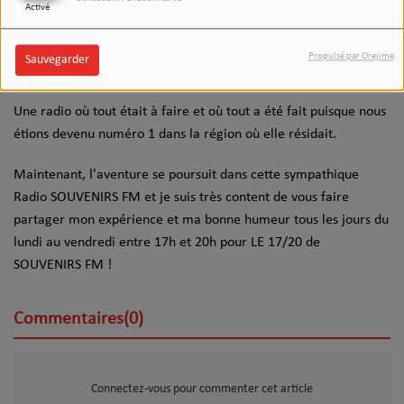
Activé
A l'adolescence, j'ai commencé dans une radio à faire mes
premières armes et puis j'ai continué à évoluer pour atterrir
Propulsé par Orejime
Sauvegarder
dans une radio locale puis régionale où je suis resté 22 ans.
Une radio où tout était à faire et où tout a été fait puisque nous
étions devenu numéro 1 dans la région où elle résidait.
Maintenant, l'aventure se poursuit dans cette sympathique
Radio SOUVENIRS FM et je suis très content de vous faire
partager mon expérience et ma bonne humeur tous les jours du
lundi au vendredi entre 17h et 20h pour LE 17/20 de
SOUVENIRS FM !
Commentaires(0)
Connectez-vous pour commenter cet article