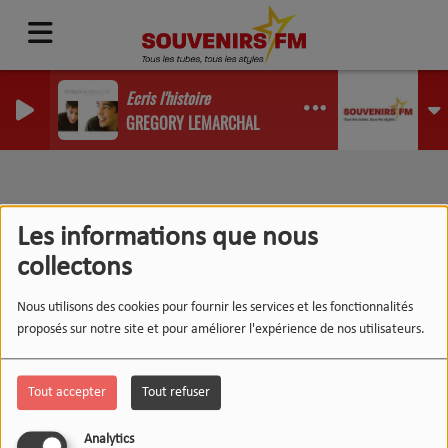
Ecris l'histoire
GREGORY LEMARCHAL
Se connecter
Les informations que nous
collectons
Nous utilisons des cookies pour fournir les services et les fonctionnalités
CRÉER UN COMPTE
proposés sur notre site et pour améliorer l'expérience de nos utilisateurs.
Email
Tout accepter
Tout refuser
(L’email est obligatoire )
Analytics
Mot de passe