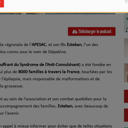
Pr
r
Télécharger le podcast
ée régionale de l’
APESAC
, et son fils
Esteban
, l’un des
plus connu sous le nom de Dépakine.
ouffrant du Syndrome de l’Anti-Convulsivant
) a été fondée en
ui plus de
8000 familles à travers la France
, touchées par les
 l’épilepsie, mais responsable de malformations et de
la grossesse.
au sein de l’association et son combat quotidien pour la
 l’accompagnement des familles.
Esteban
, avec beaucoup de
r l’avenir.
n appel à mieux informer pour éviter que de telles situations