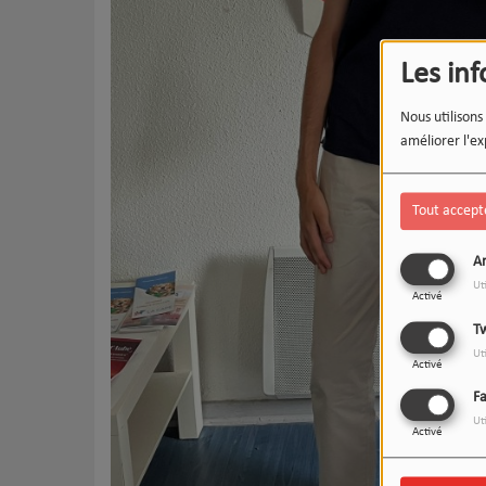
Les in
Nous utilisons
améliorer l'ex
Tout accept
An
Ut
Activé
Tw
Ut
Activé
F
Ut
Activé