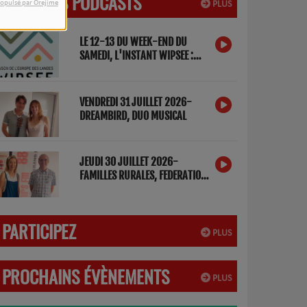
DERNIERS PODCASTS
PLUS
opulsé par Orejime
LE 12-13 DU WEEK-END DU
SAMEDI, L'INSTANT WIPSEE :
DETOX NUMERIQUE
VENDREDI 31 JUILLET 2026-
DREAMBIRD, DUO MUSICAL
JEUDI 30 JUILLET 2026-
FAMILLES RURALES, FEDERATION
DES LANDES
PARTICIPEZ
PLUS
PROCHAINS ÉVÈNEMENTS
PLUS