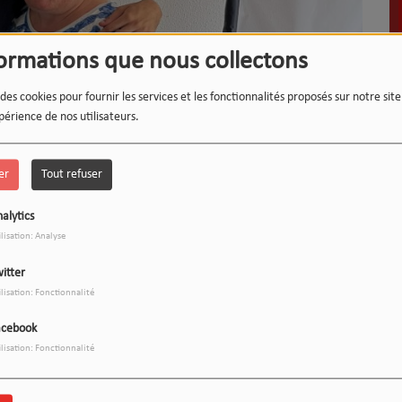
formations que nous collectons
 des cookies pour fournir les services et les fonctionnalités proposés sur notre sit
périence de nos utilisateurs.
LE 12-13 DU WEEK-END :
1
er
Tout refuser
L'INSTANT WIPSEE
alytics
ilisation: Analyse
itter
ilisation: Fonctionnalité
9
17h/20h - Le Drive
acebook
ilisation: Fonctionnalité