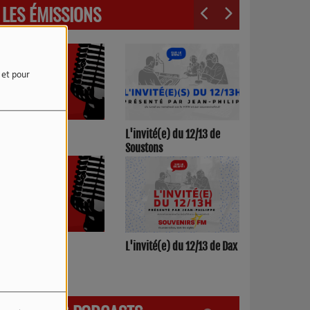
LES ÉMISSIONS
e et pour
3h00/17h00
L'invité(e) du 12/13 de
Soustons
h00/12h00
L'invité(e) du 12/13 de Dax