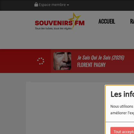
Espace membre
ACCUEIL
R
Je Sais Qui Je Suis (2026)
FLORENT PAGNY
Les in
Nous utilisons
améliorer l'ex
Tout accept