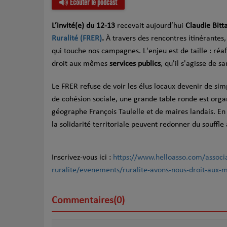
Écouter le podcast
L’invité(e) du 12-13
recevait aujourd’hui
Claudie Bitt
Ruralité (FRER)
.
À travers des rencontres itinérantes,
qui touche nos campagnes. L'enjeu est de taille : réa
droit aux mêmes
services publics
, qu'il s'agisse de 
Le FRER refuse de voir les élus locaux devenir de sim
de cohésion sociale, une grande table ronde est org
géographe François Taulelle et de maires landais. E
la solidarité territoriale peuvent redonner du souffle
Inscrivez-vous ici :
https://www.helloasso.com/associa
ruralite/evenements/ruralite-avons-nous-droit-aux-
Commentaires(0)