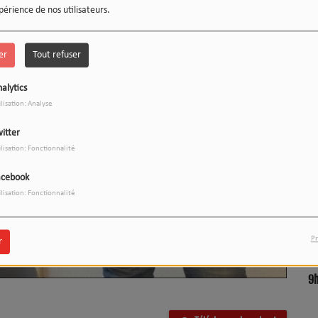
périence de nos utilisateurs.
er
Tout refuser
alytics
ilisation: Analyse
itter
ilisation: Fonctionnalité
LE 12-13 DU WEEK-END :
1
L'INSTANT WIPSEE
acebook
ilisation: Fonctionnalité
Pr
r
9
17h/20h - Le Drive