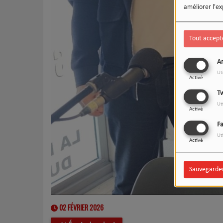
améliorer l'ex
Tout accept
An
Ut
Activé
Tw
Ut
Activé
F
Ut
Activé
Sauvegarde
02 FÉVRIER 2026