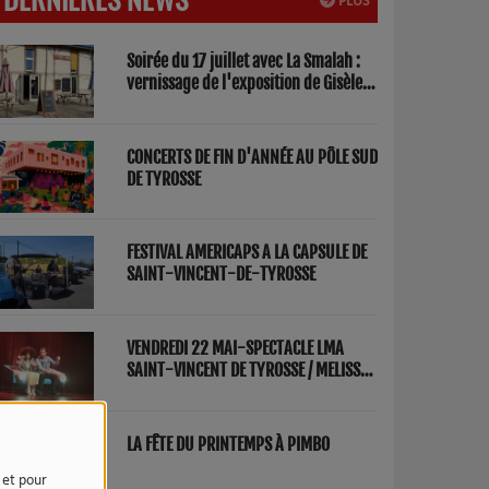
PLUS
Soirée du 17 juillet avec La Smalah :
vernissage de l'exposition de Gisèle
Lasbezèilles et concert de Redwood
Factory
CONCERTS DE FIN D'ANNÉE AU PÔLE SUD
DE TYROSSE
FESTIVAL AMERICAPS A LA CAPSULE DE
SAINT-VINCENT-DE-TYROSSE
VENDREDI 22 MAI-SPECTACLE LMA
SAINT-VINCENT DE TYROSSE / MELISSA
ET FRED "PARENTS"
LA FÊTE DU PRINTEMPS À PIMBO
e et pour