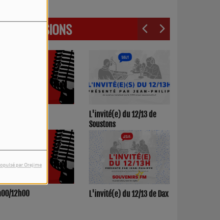
LES ÉMISSIONS
3h00/17h00
L'invité(e) du 12/13 de
Soustons
opulsé par Orejime
h00/12h00
L'invité(e) du 12/13 de Dax