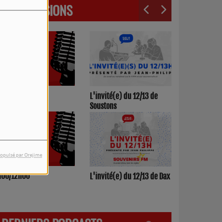
LES ÉMISSIONS
3h00/17h00
L'invité(e) du 12/13 de
Soustons
opulsé par Orejime
h00/12h00
L'invité(e) du 12/13 de Dax