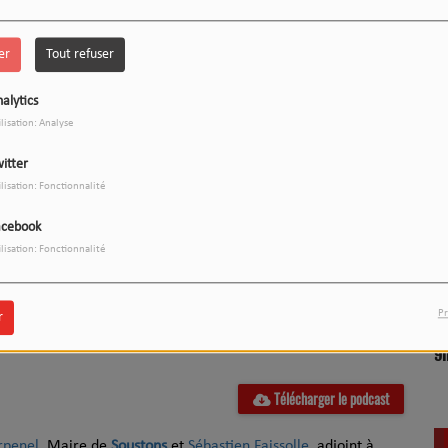
er
Tout refuser
alytics
ilisation: Analyse
itter
ilisation: Fonctionnalité
LE 12-13 DU WEEK-END :
1
L'INSTANT WIPSEE
acebook
ilisation: Fonctionnalité
Pr
r
9
17h/20h - Le Drive
Télécharger le podcast
rpenel
, Maire de
Soustons
et
Sébastien Faissolle,
adjoint à