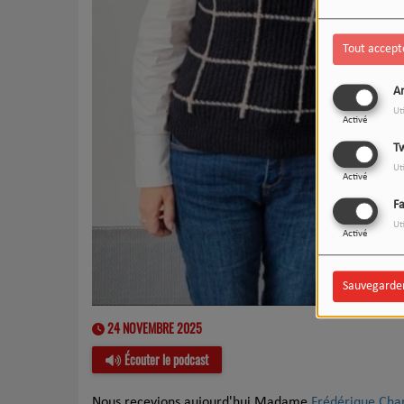
Tout accept
An
Ut
Activé
Tw
Ut
Activé
F
Ut
Activé
Sauvegarde
24 NOVEMBRE 2025
Écouter le podcast
Nous recevions aujourd'hui Madame
Frédérique Cha