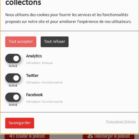
collectons
Nous utilisons des cookies pour fournir les services et les fonctionnalités
proposés sur notre site et pour améliorer l'expérience de nos utilisateurs.
Tout accepter
Tout refuser
Analytics
Utilisation: Analyse
Activé
Twitter
Utilisation: Fonctionnalité
Activé
Facebook
Utilisation: Fonctionnalité
Activé
Propulsé par Orejime
Sauvegarder
31 MARS 2026
Écouter le podcast
Télécharger le podcast