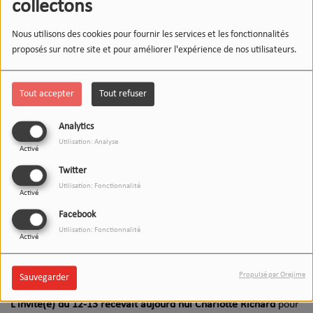
collectons
Nous utilisons des cookies pour fournir les services et les fonctionnalités
proposés sur notre site et pour améliorer l'expérience de nos utilisateurs.
Tout accepter
Tout refuser
Analytics
Utilisation: Analyse
Activé
Twitter
Utilisation: Fonctionnalité
Activé
Facebook
Utilisation: Fonctionnalité
Activé
12 JUIN 2026
Écouter le podcast
Télécharger le podcast
Propulsé par Orejime
Sauvegarder
L’invité(e) du 12-13 recevait aujourd’hui Charlotte Richard
pour