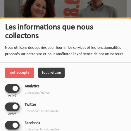
Les informations que nous
collectons
Nous utilisons des cookies pour fournir les services et les fonctionnalités
proposés sur notre site et pour améliorer l'expérience de nos utilisateurs.
Tout accepter
Tout refuser
17 OCTOBRE 2025
Analytics
Écouter le podcast
Utilisation: Analyse
Télécharger le podcast
Activé
Twitter
L'invité(e) du 12-13 accueillait
Utilisation: Fonctionnalité
Activé
aujourd'hui
ARKHEPA
,
l'association qui organise le salon
ENERZEN
ce week-end dans la salle Amélie Charrière à Dax.
Facebook
Utilisation: Fonctionnalité