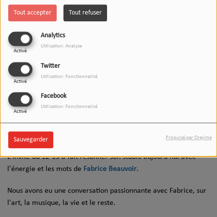
Tout accepter
Tout refuser
Analytics
Utilisation: Analyse
Activé
Twitter
Utilisation: Fonctionnalité
Activé
Facebook
Utilisation: Fonctionnalité
Activé
24 OCTOBRE 2025
Écouter le podcast
Télécharger le podcast
Propulsé par Orejime
Sauvegarder
L'invité du 12-13 a fait résonner son studio aujourd'hui avec
l'énergie et les mots de
Fabrice Beauvoir
.
Nous avons eu une conversation passionnante avec Fabrice, sur
l'art, la musique, la vie et le reste.