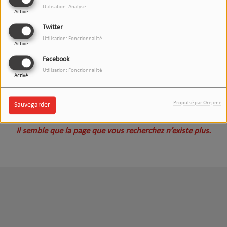
Utilisation: Analyse
Activé
Twitter
Utilisation: Fonctionnalité
Activé
Facebook
Utilisation: Fonctionnalité
Activé
Oups, vous avez rencontré
Propulsé par Orejime
Sauvegarder
une erreur.
Il semble que la page que vous recherchez n’existe plus.