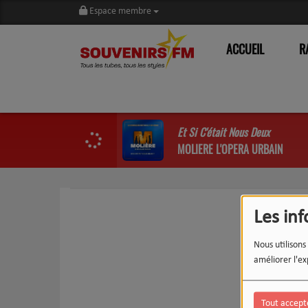
Espace membre
ACCUEIL
R
Et Si C'était Nous Deux
MOLIERE L'OPERA URBAIN
Les in
Nous utilisons
améliorer l'ex
Tout accept