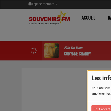
Espace membre
ACCUEIL
R
Pile Ou Face
CORYNNE CHARBY
Les in
Nous utilisons
améliorer l'ex
Tout accept