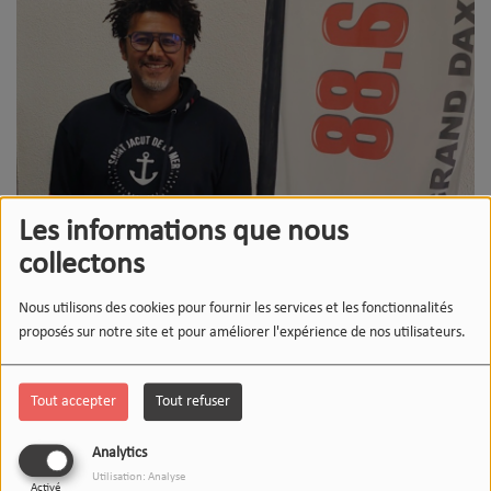
Les informations que nous
collectons
Nous utilisons des cookies pour fournir les services et les fonctionnalités
proposés sur notre site et pour améliorer l'expérience de nos utilisateurs.
Tout accepter
Tout refuser
06 NOVEMBRE 2025
Analytics
Écouter le podcast
Télécharger le podcast
Utilisation: Analyse
Activé