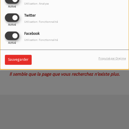
Utilisation: Analyse
Activé
Twitter
Utilisation: Fonctionnalité
Activé
Facebook
Utilisation: Fonctionnalité
Activé
Oups, vous avez rencontré
Propulsé par Orejime
Sauvegarder
une erreur.
Il semble que la page que vous recherchez n’existe plus.