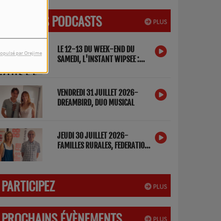
DERNIERS PODCASTS
PLUS
LE 12-13 DU WEEK-END DU
opulsé par Orejime
SAMEDI, L'INSTANT WIPSEE :
DETOX NUMERIQUE
VENDREDI 31 JUILLET 2026-
DREAMBIRD, DUO MUSICAL
JEUDI 30 JUILLET 2026-
FAMILLES RURALES, FEDERATION
DES LANDES
PARTICIPEZ
PLUS
PROCHAINS ÉVÈNEMENTS
PLUS