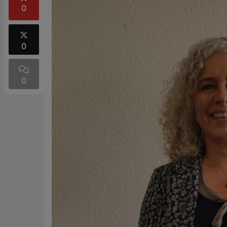
0
0
0