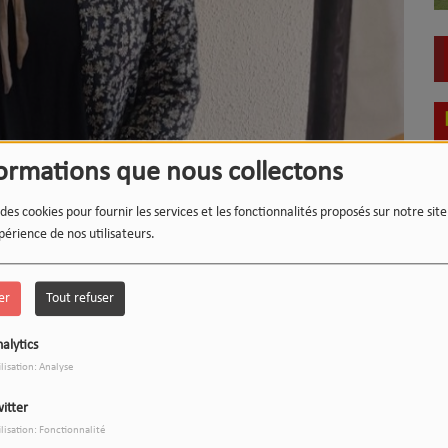
formations que nous collectons
 des cookies pour fournir les services et les fonctionnalités proposés sur notre sit
LE 12-13 DU WEEK-END :
1
périence de nos utilisateurs.
L'INSTANT WIPSEE
er
Tout refuser
alytics
ilisation: Analyse
9
17h/20h - Le Drive
itter
ilisation: Fonctionnalité