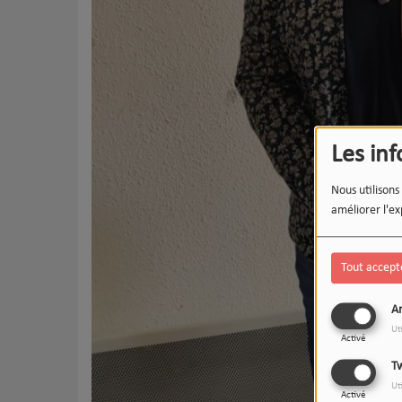
Les in
Nous utilisons
améliorer l'ex
Tout accept
An
Ut
Activé
Tw
Ut
Activé