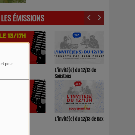
LES ÉMISSIONS
e et pour
3h00/17h00
L'invité(e) du 12/13 de
Soustons
h00/12h00
L'invité(e) du 12/13 de Dax