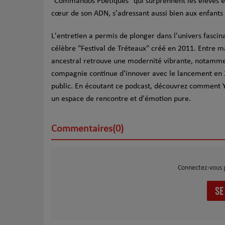
"Commandos Poétiques" qui surprennent les élèves en 
cœur de son ADN, s'adressant aussi bien aux enfants
L'entretien a permis de plonger dans l'univers fascin
célèbre "Festival de Tréteaux" créé en 2011. Entre ma
ancestral retrouve une modernité vibrante, notammen
compagnie continue d'innover avec le lancement en 
public. En écoutant ce podcast, découvrez comment 
un espace de rencontre et d'émotion pure.
Commentaires(0)
Connectez-vous 
SE