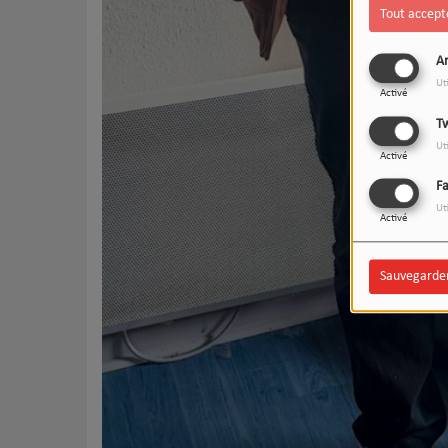
Tout accept
An
Ut
Activé
Tw
Ut
Activé
F
Ut
Activé
Sauvegarde