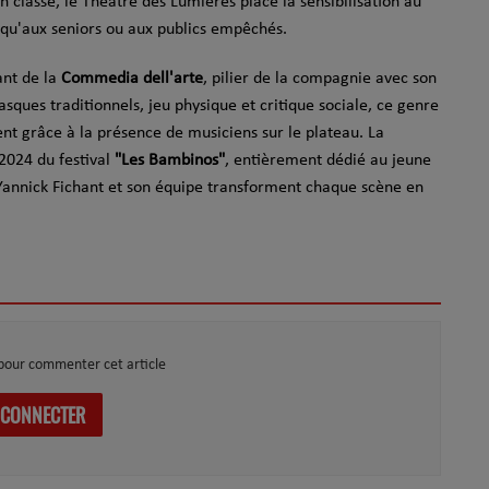
classe, le Théâtre des Lumières place la sensibilisation au
 qu'aux seniors ou aux publics empêchés.
ant de la
Commedia dell'arte
, pilier de la compagnie avec son
sques traditionnels, jeu physique et critique sociale, ce genre
t grâce à la présence de musiciens sur le plateau. La
2024 du festival
"Les Bambinos"
, entièrement dédié au jeune
Yannick Fichant et son équipe transforment chaque scène en
pour commenter cet article
 CONNECTER