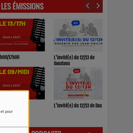
LES ÉMISSIONS
3h00/17h00
L'invité(e) du 12/13 de
Soustons
h00/12h00
L'invité(e) du 12/13 de Dax
e et pour