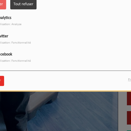
er
Tout refuser
alytics
ilisation: Analyse
itter
ilisation: Fonctionnalité
acebook
ilisation: Fonctionnalité
Pr
r