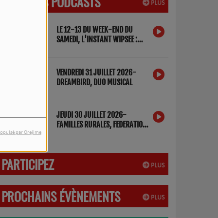
DERNIERS PODCASTS
PLUS
LE 12-13 DU WEEK-END DU
SAMEDI, L'INSTANT WIPSEE :
DETOX NUMERIQUE
VENDREDI 31 JUILLET 2026-
DREAMBIRD, DUO MUSICAL
JEUDI 30 JUILLET 2026-
FAMILLES RURALES, FEDERATION
DES LANDES
opulsé par Orejime
PARTICIPEZ
PLUS
PROCHAINS ÉVÈNEMENTS
PLUS