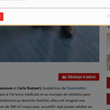
ilisation: Fonctionnalité
Pr
r
Télécharger le podcast
passouse
et
Carla Buytaert,
fondatrices de
l’association
face à l’errance médicale et au manque de solutions pour
l’isolement au domicile familial, elles ont imaginé une
lon de 340 m² conçu pour accueillir sept jeunes adultes en