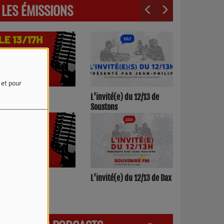
LES ÉMISSIONS
e et pour
3h00/17h00
L'invité(e) du 12/13 de
Soustons
h00/12h00
L'invité(e) du 12/13 de Dax