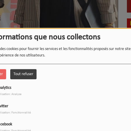
formations que nous collectons
 des cookies pour fournir les services et les fonctionnalités proposés sur notre sit
périence de nos utilisateurs.
LE 12-13 DU WEEK-END :
1
L'INSTANT WIPSEE
er
Tout refuser
alytics
ilisation: Analyse
9
17h/20h - Le Drive
itter
ilisation: Fonctionnalité
acebook