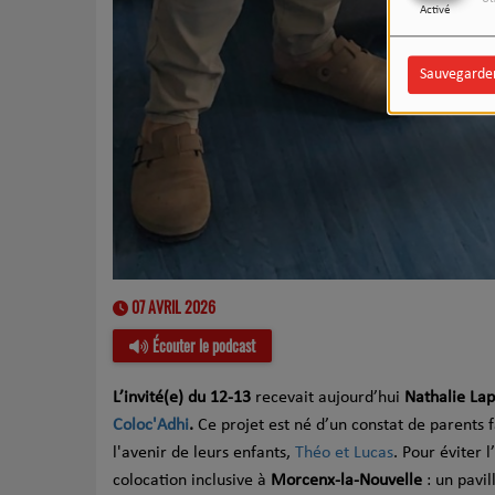
Ut
Activé
Sauvegarde
07 AVRIL 2026
Écouter le podcast
L’invité(e) du 12-13
recevait aujourd’hui
Nathalie La
Coloc'Adhi
.
Ce projet est né d’un constat de parents 
l'avenir de leurs enfants,
Théo et Lucas
. Pour éviter 
colocation inclusive à
Morcenx-la-Nouvelle
: un pavil