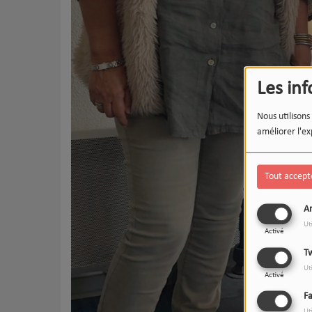
Les in
Nous utilisons
améliorer l'ex
Tout accept
An
Ut
Activé
Tw
Ut
Activé
F