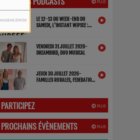
DERNIERS PODCASTS
PLUS
LE 12-13 DU WEEK-END DU
opulsé par Orejime
SAMEDI, L'INSTANT WIPSEE :
DETOX NUMERIQUE
VENDREDI 31 JUILLET 2026-
DREAMBIRD, DUO MUSICAL
JEUDI 30 JUILLET 2026-
FAMILLES RURALES, FEDERATION
DES LANDES
PARTICIPEZ
PLUS
PROCHAINS ÉVÈNEMENTS
PLUS