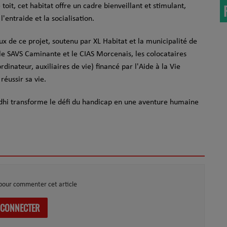
toit, cet habitat offre un cadre bienveillant et stimulant,
'entraide et la socialisation.
x de ce projet, soutenu par XL Habitat et la municipalité de
le SAVS Caminante et le CIAS Morcenais, les colocataires
nateur, auxiliaires de vie) financé par l'Aide à la Vie
réussir sa vie.
hi transforme le défi du handicap en une aventure humaine
pour commenter cet article
 CONNECTER