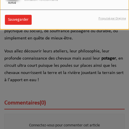
Utilisation: Fonctionnalité
Activé
L’équicie est une pratique d’accompagnement social et éducatif
fondée sur la médiation avec le cheval. Elle s’adresse à toute
Propulsé par Orejime
Sauvegarder
personne en situation de handicap (moteur, mental, sensoriel,
psychique ou social), de souffrance passagère ou durable, ou
simplement en quête de mieux-être.
Vous allez découvrir leurs ateliers, leur philosophie, leur
profonde connaissance des chevaux mais aussi leur
potager
, en
circuit ultra court puisque les poules sur places ainsi que les
chevaux nourrissent la terre et la rivière jouxtant la terrain sert
à l'apport en eau !
Commentaires(0)
Connectez-vous pour commenter cet article