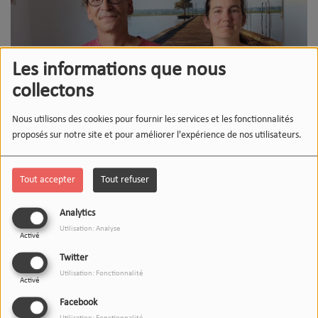
Les informations que nous
collectons
Nous utilisons des cookies pour fournir les services et les fonctionnalités
proposés sur notre site et pour améliorer l'expérience de nos utilisateurs.
Tout accepter
Tout refuser
29 SEPTEMBRE 2025
Écouter le podcast
Télécharger le podcast
Analytics
Utilisation: Analyse
Activé
L'invité(e) du 12-13 de SOUSTONS recevais aujourd'hui
Twitter
l'association
Les crins des liens
.
Utilisation: Fonctionnalité
Activé
Cette association de Bonnegarde pratique, entre autres,
Facebook
l'
équicie
. Un mot que l'on n'entend pas souvent.