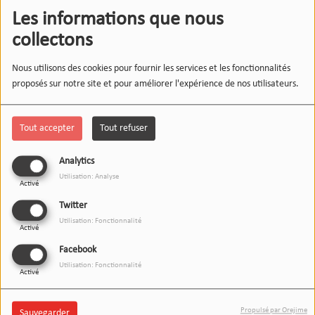
Landes
– parce que votre parole mérite d’être entendue.
Les informations que nous
À écouter en podcast mais
collectons
LIRE LA SUITE
Nous utilisons des cookies pour fournir les services et les fonctionnalités
proposés sur notre site et pour améliorer l'expérience de nos utilisateurs.
LE 12-13 DU WEEK-END DU
SAMEDI, L'INSTANT WIPSEE : DETOX
Tout accepter
Tout refuser
NUMERIQUE
Analytics
Utilisation: Analyse
LE 12-13 DU WEEK-END DU
Activé
DIMANCHE, L'INSTANT WIPSEE : LES
Twitter
JEUNES ET L'AMOUR
Utilisation: Fonctionnalité
Activé
Facebook
LE 12-13 DU WEEK-END DU
Utilisation: Fonctionnalité
SAMEDI, L'INSTANT WIPSEE : LA
Activé
CYBERSECURITE
Propulsé par Orejime
Sauvegarder