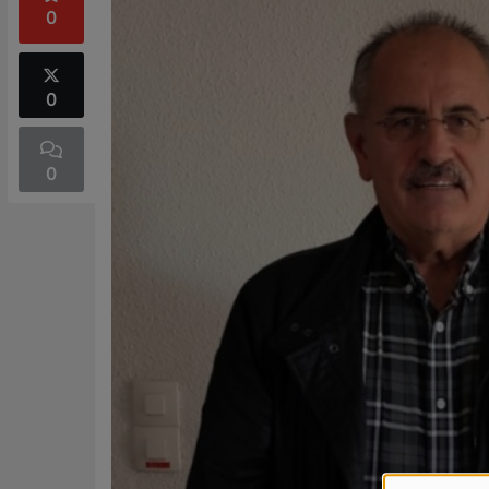
0
0
0