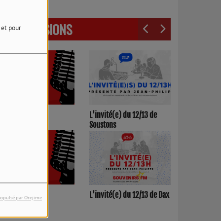
LES ÉMISSIONS
e et pour
3h00/17h00
L'invité(e) du 12/13 de
Soustons
h00/12h00
L'invité(e) du 12/13 de Dax
opulsé par Orejime