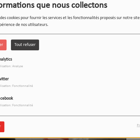
formations que nous collectons
 des cookies pour fournir les services et les fonctionnalités proposés sur notre sit
périence de nos utilisateurs.
er
Tout refuser
alytics
ilisation: Analyse
LE 12-13 DU WEEK-END :
1
L'INSTANT WIPSEE
itter
ilisation: Fonctionnalité
acebook
ilisation: Fonctionnalité
9
17h/20h - Le Drive
Pr
r