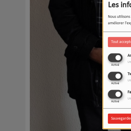
Les in
Nous utilisons
améliorer l'ex
Tout accept
An
Ut
Activé
Tw
Ut
Activé
F
Ut
Activé
Sauvegarde