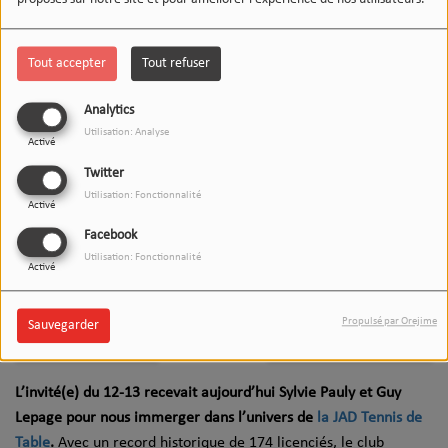
proposés sur notre site et pour améliorer l'expérience de nos utilisateurs.
Tout accepter
Tout refuser
Analytics
Utilisation: Analyse
Activé
Twitter
Utilisation: Fonctionnalité
Activé
Facebook
Utilisation: Fonctionnalité
Activé
17 FÉVRIER 2026
Propulsé par Orejime
Sauvegarder
Écouter le podcast
Télécharger le podcast
L’invité(e) du 12-13 recevait aujourd’hui Sylvie Pauly et Guy
Lepage pour nous immerger dans l’univers de
la JAD Tennis de
Table
.
Avec un record historique de 174 licenciés, le club