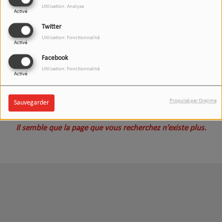
Utilisation: Analyse
Activé
Twitter
Utilisation: Fonctionnalité
Activé
Facebook
Utilisation: Fonctionnalité
Activé
Oups, vous avez rencontré
Propulsé par Orejime
Sauvegarder
une erreur.
Il semble que la page que vous recherchez n’existe plus.