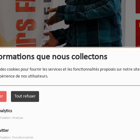
formations que nous collectons
LE 12-13 DU WEEK-END :
1
L'INSTANT WIPSEE
 des cookies pour fournir les services et les fonctionnalités proposés sur notre sit
périence de nos utilisateurs.
er
Tout refuser
9
17h/20h - Le Drive
alytics
ilisation: Analyse
itter
ilisation: Fonctionnalité