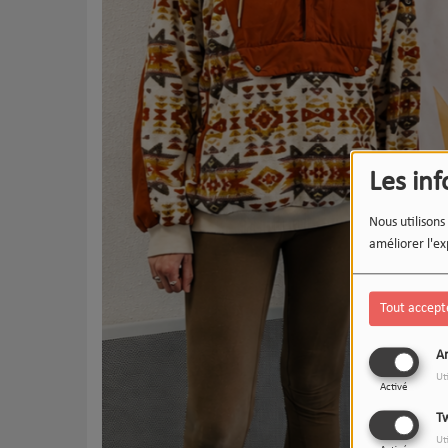
Les in
Nous utilisons
améliorer l'ex
Tout accept
An
Ut
Activé
Tw
Ut