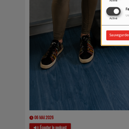
Activé
F
Ut
Activé
Sauvegarde
06 MAI 2026
Écouter le podcast