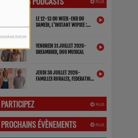
DERNIERS PODCASTS
PLUS
LE 12-13 DU WEEK-END DU
SAMEDI, L'INSTANT WIPSEE :
DETOX NUMERIQUE
opulsé par Orejime
VENDREDI 31 JUILLET 2026-
DREAMBIRD, DUO MUSICAL
JEUDI 30 JUILLET 2026-
FAMILLES RURALES, FEDERATION
DES LANDES
PARTICIPEZ
PLUS
PROCHAINS ÉVÈNEMENTS
PLUS