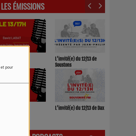
LES ÉMISSIONS
3h00/17h00
L'invité(e) du 12/13 de
Soustons
e et pour
h00/12h00
L'invité(e) du 12/13 de Dax