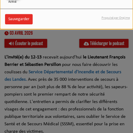
Activé
Propulsé par Orejime
Sauvegarder
03 AVRIL 2026
Écouter le podcast
Télécharger le podcast
L’invité(e) du 12-13
recevait aujourd’hui
le Lieutenant François
Berrier et Sébastien Persillon
pour nous faire découvrir les
coulisses du
Service Départemental d'Incendie et de Secours
des Landes.
Avec près de 35 000 interventions de secours à
personne par an (soit plus de 88 % de leur activité), les sapeurs-
pompiers sont le premier rempart de notre sécurité
quotidienne. L'entretien a permis de clarifier les différents
visages de cet engagement : des professionnels de la fonction
publique territoriale aux volontaires, sans oublier le Service de
Santé et de Secours Médical (SSSM), essentiel pour la prise en
charge des victimes.