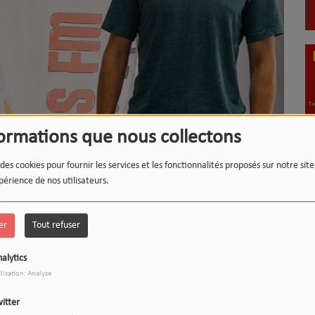
formations que nous collectons
LE 12-13 DU WEEK-END :
1
L'INSTANT WIPSEE
 des cookies pour fournir les services et les fonctionnalités proposés sur notre sit
périence de nos utilisateurs.
er
Tout refuser
9
17h/20h - Le Drive
alytics
ilisation: Analyse
itter