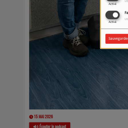
Ut
Activé
F
Ut
Activé
Sauvegarde
15 MAI 2026
Écouter le podcast