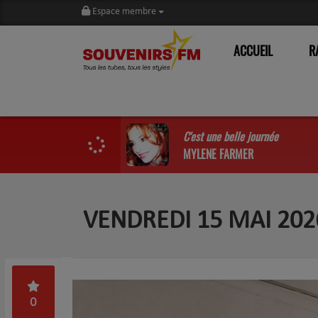
Espace membre
ACCUEIL
R
C'est une belle journée
MYLENE FARMER
VENDREDI 15 MAI 20
0