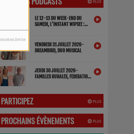
DERNIERS PODCASTS
PLUS
LE 12-13 DU WEEK-END DU
SAMEDI, L'INSTANT WIPSEE :
DETOX NUMERIQUE
opulsé par Orejime
VENDREDI 31 JUILLET 2026-
DREAMBIRD, DUO MUSICAL
JEUDI 30 JUILLET 2026-
FAMILLES RURALES, FEDERATION
DES LANDES
PARTICIPEZ
PLUS
PROCHAINS ÉVÈNEMENTS
PLUS