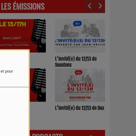
LES ÉMISSIONS
3h00/17h00
L'invité(e) du 12/13 de
Soustons
e et pour
h00/12h00
L'invité(e) du 12/13 de Dax