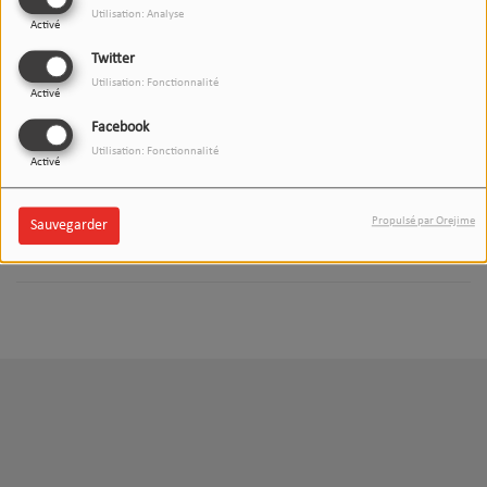
Utilisation: Analyse
Activé
L'INVITÉ(E) DU 12/13H DAX
(88.6)
Twitter
Utilisation: Fonctionnalité
Activé
Facebook
Utilisation: Fonctionnalité
Activé
L'INVITÉ(E) DU 12/13H
SOUSTONS (97FM)
Propulsé par Orejime
Sauvegarder