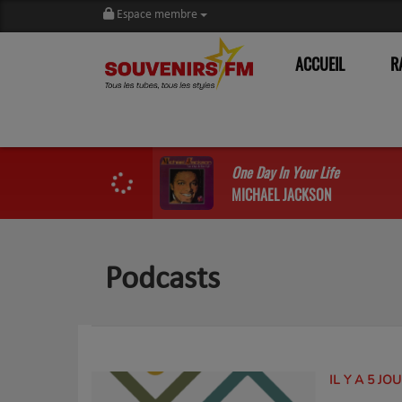
Espace membre
ACCUEIL
R
One Day In Your Life
MICHAEL JACKSON
Podcasts
IL Y A 5 JO