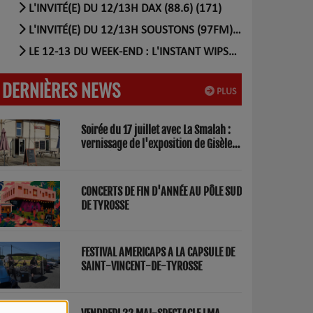
L'INVITÉ(E) DU 12/13H DAX (88.6) (171)
L'INVITÉ(E) DU 12/13H SOUSTONS (97FM) (56)
LE 12-13 DU WEEK-END : L'INSTANT WIPSEE (17)
DERNIÈRES NEWS
PLUS
Soirée du 17 juillet avec La Smalah :
vernissage de l'exposition de Gisèle
Lasbezèilles et concert de Redwood
Factory
CONCERTS DE FIN D'ANNÉE AU PÔLE SUD
DE TYROSSE
FESTIVAL AMERICAPS A LA CAPSULE DE
SAINT-VINCENT-DE-TYROSSE