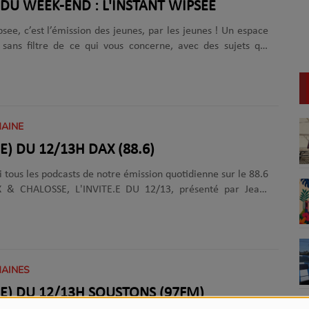
LE 12-13 DU WEEK-END : L'INSTANT WIPSEE
psee, c’est l’émission des jeunes, par les jeunes ! Un espace
 sans filtre de ce qui vous concerne, avec des sujets qui
vec votre quotidien. Une collaboration avec Wipsee, la
’Europe des Landes – parce que votre parole mérite d’être
 écouter en podcast mais également sur notre antenne les
dimanches de 12 h à 13 h.
MAINE
(E) DU 12/13H DAX (88.6)
i tous les podcasts de notre émission quotidienne sur le 88.6
& CHALOSSE, L'INVITE.E DU 12/13, présenté par Jean-
gramme de ce rendez-vous quotidien !
MAINES
É(E) DU 12/13H SOUSTONS (97FM)