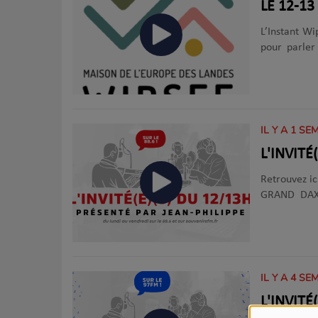
L’Instant Wi
pour parler
résonnent a
Maison de l
entendue. À
samedis et 
IL Y A 1 SE
L'INVITÉ
Retrouvez ic
GRAND DAX 
Philippe ! Acteur de l'actualité locale, artiste, association ou politique
sont au pro
IL Y A 4 SE
L'INVIT