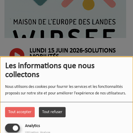
LUNDI 15 JUIN 2026-SOLUTIONS
MOBILITÉS
Les informations que nous
collectons
VENDREDI 11 JUIN 2026 - LES CMR
LANDES
Nous utilisons des cookies pour fournir les services et les fonctionnalités
proposés sur notre site et pour améliorer l'expérience de nos utilisateurs.
MERCREDI 10 JUIN 2026-ROGER
ERRARD, ÉCRIVAIN ET CUISINIER
Tout accepter
Tout refuser
Analytics
MARDI 09 JUIN 2026-LE FESTIVAL
Utilisation: Analyse