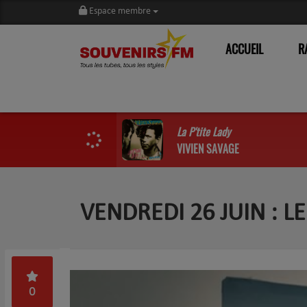
Espace membre
ACCUEIL
R
La P'tite Lady
VIVIEN SAVAGE
VENDREDI 26 JUIN : 
0