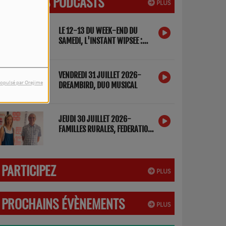
DERNIERS PODCASTS
PLUS
LE 12-13 DU WEEK-END DU
SAMEDI, L'INSTANT WIPSEE :
DETOX NUMERIQUE
VENDREDI 31 JUILLET 2026-
DREAMBIRD, DUO MUSICAL
opulsé par Orejime
JEUDI 30 JUILLET 2026-
FAMILLES RURALES, FEDERATION
DES LANDES
PARTICIPEZ
PLUS
PROCHAINS ÉVÈNEMENTS
PLUS