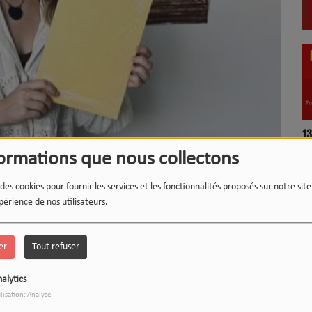
LE 12-13 DU WEEK-END :
1
L'INSTANT WIPSEE
formations que nous collectons
 des cookies pour fournir les services et les fonctionnalités proposés sur notre sit
périence de nos utilisateurs.
9
17h/20h - Le Drive
er
Tout refuser
alytics
ilisation: Analyse