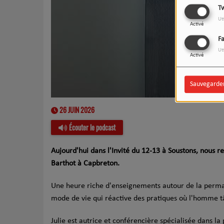
Tw
Ut
Activé
F
Ut
Activé
Sauvegarde
26 JUIN 2026
Écouter le podcast
Aujourd'hui dans l'Invité du 12-13 à Soustons, nous r
Barthot à Capbreton.
Une heure riche d'enseignements autour de la permac
mode de vie qui réactive des pratiques où l'homme tâ
Julie est autrice et conférencière spécialisée dans 