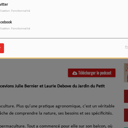
itter
ilisation: Fonctionnalité
acebook
ilisation: Fonctionnalité
Pr
r
Télécharger le podcast
ecevions Julie Bernier et Laurie Debove du Jardin du Petit
ulture. Plus qu'une pratique agronomique, c'est un véritable
che de comprendre la nature, ses besoins et ses spécificités.
la permaculture. Tout a commencé pour elle sur son balcon, où