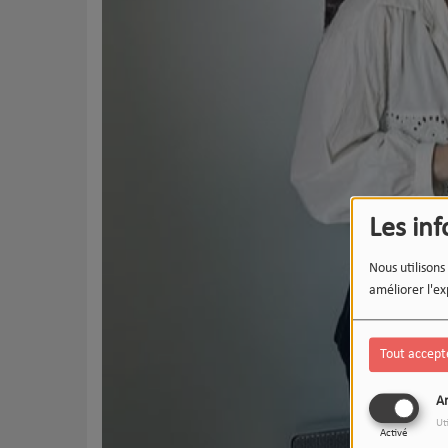
Les in
Nous utilisons
améliorer l'ex
Tout accept
An
Ut
Activé