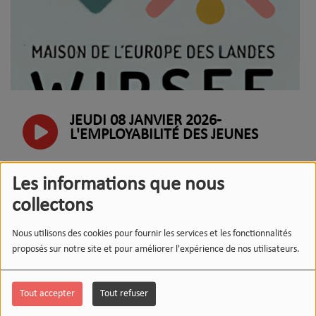
JEUDI 08 JANVIER 2026-
L'EMPLOYABILITÉ DES JEUNES
Les informations que nous
LUNDI 05 JANVIER 2026-LES
ANIMAUX DU GRAND DAX
collectons
Nous utilisons des cookies pour fournir les services et les fonctionnalités
LE 12-13 DU WEEK-END DU
proposés sur notre site et pour améliorer l'expérience de nos utilisateurs.
DIMANCHE , L'INSTANT WIPSEE : LA
MODE
Tout accepter
Tout refuser