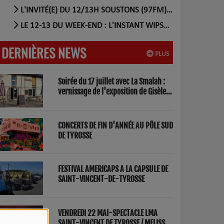
L'INVITÉ(E) DU 12/13H SOUSTONS (97FM) (56)
LE 12-13 DU WEEK-END : L'INSTANT WIPSEE (17)
DERNIÈRES NEWS
PLUS
Soirée du 17 juillet avec La Smalah :
vernissage de l'exposition de Gisèle
Lasbezèilles et concert de Redwood
Factory
CONCERTS DE FIN D'ANNÉE AU PÔLE SUD
DE TYROSSE
FESTIVAL AMERICAPS A LA CAPSULE DE
SAINT-VINCENT-DE-TYROSSE
VENDREDI 22 MAI-SPECTACLE LMA
SAINT-VINCENT DE TYROSSE / MELISSA